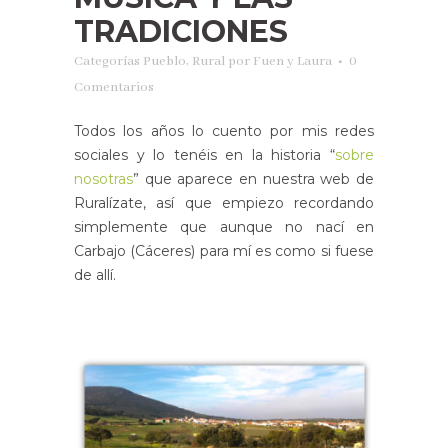
TRADICIONES
Categorías
Pueblo
,
Rural
por
Fuen y Laura
0
Comentarios
Todos los años lo cuento por mis redes
sociales y lo tenéis en la historia “
sobre
nosotras
” que aparece en nuestra web de
Ruralízate, así que empiezo recordando
simplemente que aunque no nací en
Carbajo (Cáceres) para mí es como si fuese
de allí.