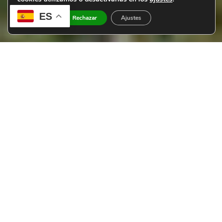
ES
Aceptar
Rechazar
Ajustes
Generamos proyectos
de impacto rural
positivo