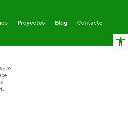
nos
Proyectos
Blog
Contacto
Abrir 
 y lo
rece
zo
..