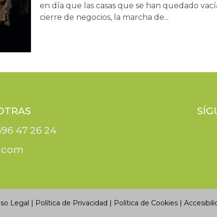
en día que las casas que se han quedado vacía
cierre de negocios, la marcha de...
OTRAS
SÍG
696 47 26 24
e.com
iso Legal
|
Política de Privacidad
|
Política de Cookies
|
Accesibili