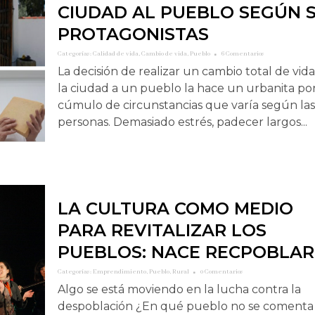
CIUDAD AL PUEBLO SEGÚN 
PROTAGONISTAS
Categorías:
Calidad de vida
,
Cambio de vida
,
Pueblo
6 Comentarios
La decisión de realizar un cambio total de vid
la ciudad a un pueblo la hace un urbanita po
cúmulo de circunstancias que varía según las
personas. Demasiado estrés, padecer largos...
LA CULTURA COMO MEDIO
PARA REVITALIZAR LOS
PUEBLOS: NACE RECPOBLAR
Categorías:
Emprendimiento
,
Pueblo
,
Rural
0 Comentarios
Algo se está moviendo en la lucha contra la
despoblación ¿En qué pueblo no se comenta