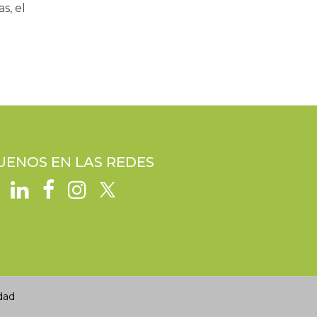
s, el
UENOS EN LAS REDES
dad