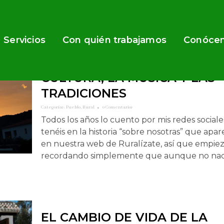
Servicios
Con quién trabajamos
Conóce
CÓMO PROMOCIONAR TU
PUEBLO GRACIAS A LA
CULTURA, LA MÚSICA Y LAS
TRADICIONES
Categorías:
Pueblo
,
Rural
0 Comentarios
Todos los años lo cuento por mis redes sociales
tenéis en la historia “sobre nosotras” que apa
en nuestra web de Ruralízate, así que empie
recordando simplemente que aunque no nací.
EL CAMBIO DE VIDA DE LA