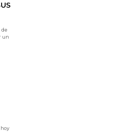
SUS
a de
r un
 hoy